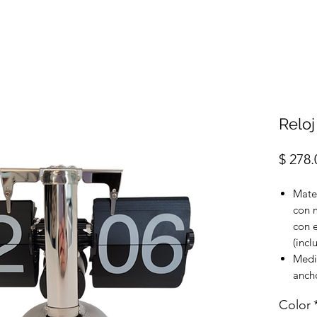
Relo
$ 278.
Mater
con 
con e
(incl
Medi
anch
Color