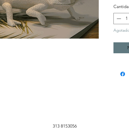
Cantid
Agotad
313 8153056