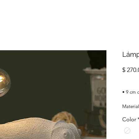
Lámp
$ 270.
• 9 cm 
Materia
Color