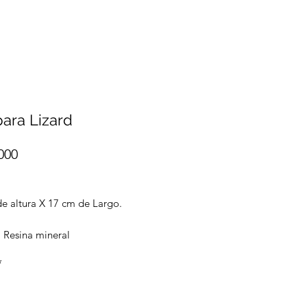
ara Lizard
Precio
000
de altura X 17 cm de Largo.
l Resina mineral
*